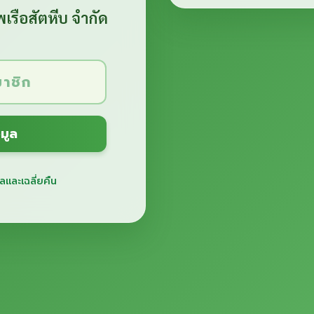
เรือสัตหีบ จำกัด
มูล
และเฉลี่ยคืน